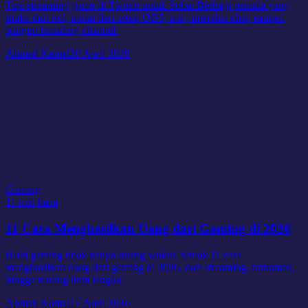
Tips streaming game di Twitch untuk Sobat Berbagi pemula yang
mulai dari nol, mulai dari setup OBS, mic, interaksi chat, sampai
bangun branding channel.
Ahmad Kamal
20 April 2026
Gaming
11 min baca
11 Cara Menghasilkan Uang dari Gaming di 2026
Hobi gaming tidak hanya buang waktu. Simak 11 cara
menghasilkan uang dari gaming di 2026, dari streaming, turnamen,
hingga trading item langka.
Ahmad Kamal
17 April 2026