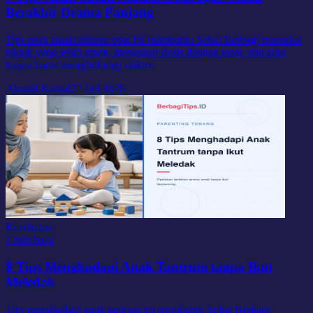
Berakhir Drama Panjang
Tips anak susah minum obat ini membantu Sobat Berbagi memakai
teknik yang lebih aman, mengukur dosis dengan tepat, dan tahu
kapan harus menghubungi dokter.
Ahmad Kamal
22 Juli 2026
Kesehatan
7 min baca
8 Tips Menghadapi Anak Tantrum tanpa Ikut
Meledak
Tips menghadapi anak tantrum ini membantu Sobat Berbagi