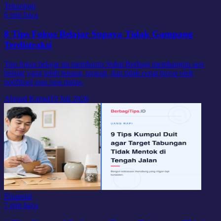
Teknologi
6 min baca
8 Tips Fokus Belajar Supaya Tidak Gampang
Terdistraksi
Tips fokus belajar ini membantu Sobat Berbagi membangun sesi
belajar yang lebih tenang, terarah, dan tidak cepat buyar oleh
notifikasi atau rasa malas.
Ahmad Kamal
19 Juli 2026
Finansial
7 min baca