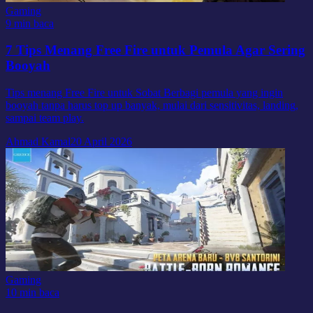
Gaming
9 min baca
7 Tips Menang Free Fire untuk Pemula Agar Sering
Booyah
Tips menang Free Fire untuk Sobat Berbagi pemula yang ingin
booyah tanpa harus top up banyak, mulai dari sensitivitas, landing,
sampai team play.
Ahmad Kamal
20 April 2026
Gaming
10 min baca