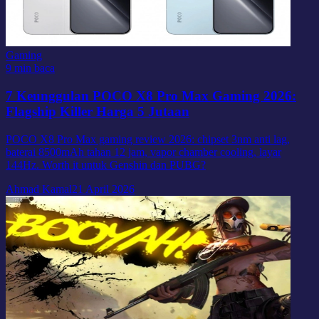
Gaming
9 min baca
7 Keunggulan POCO X8 Pro Max Gaming 2026:
Flagship Killer Harga 5 Jutaan
POCO X8 Pro Max gaming review 2026: chipset 3nm anti lag,
baterai 8500mAh tahan 12 jam, vapor chamber cooling, layar
144Hz. Worth it untuk Genshin dan PUBG?
Ahmad Kamal
21 April 2026