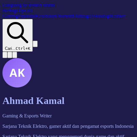
Langsung ke konten utama
BerbagiTips
.ID
Gaming
Finansial
Kesehatan
Otomotif
Olahraga
Teknologi
Kuliner
Cari...
Ctrl+K
AK
Ahmad Kamal
Gaming & Esports Writer
Sarjana Teknik Elektro, gamer aktif dan pengamat esports Indonesia
Sarjana Teknik Elektro yang menggemari dunia game dan aktif