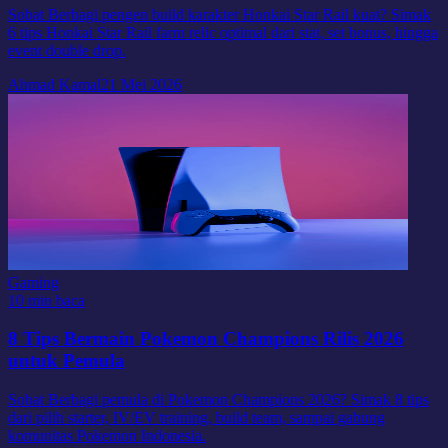
Sobat Berbagi pengen build karakter Honkai Star Rail kuat? Simak
6 tips Honkai Star Rail farm relic optimal dari stat, set bonus, hingga
event double drop.
Ahmad Kamal
21 Mei 2026
Gaming
10 min baca
8 Tips Bermain Pokemon Champions Rilis 2026
untuk Pemula
Sobat Berbagi pemula di Pokemon Champions 2026? Simak 8 tips
dari pilih starter, IV/EV training, build team, sampai gabung
komunitas Pokemon Indonesia.