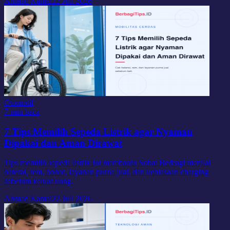
Ahmad Kamal
22 Juli 2026
Otomotif
7 min baca
7 Tips Memilih Sepeda Listrik agar Nyaman
Dipakai dan Aman Dirawat
Tips memilih sepeda listrik ini membantu Sobat Berbagi menilai
baterai, rem, bobot, layanan purna jual, dan kebiasaan charging
sebelum keluar uang.
Ahmad Kamal
22 Juli 2026