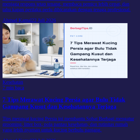
menjaga respons tetap tenang, membaca pemicu lebih cepat, dan
tahu kapan perilaku perlu dibicarakan dengan tenaga profesional.
Ahmad Kamal
22 Juli 2026
Kesehatan
7 min baca
7 Tips Merawat Kucing Persia agar Bulu Tidak
Gampang Kusut dan Kesehatannya Terjaga
Tips merawat kucing Persia ini membantu Sobat Berbagi mengatur
grooming, litter box, pola pantau kesehatan, dan rutinitas rumah
yang lebih nyaman untuk kucing berbulu panjang.