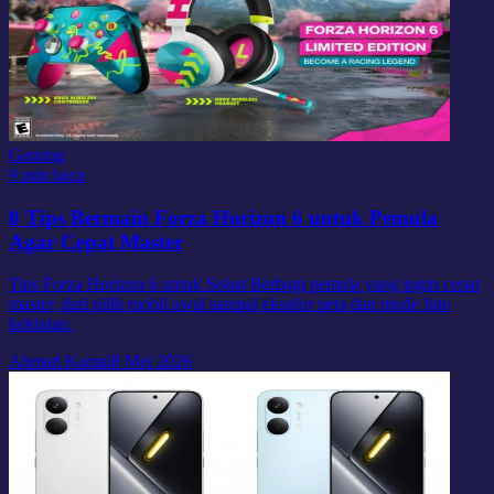
Gaming
9 min baca
8 Tips Bermain Forza Horizon 6 untuk Pemula
Agar Cepat Master
Tips Forza Horizon 6 untuk Sobat Berbagi pemula yang ingin cepat
master, dari pilih mobil awal sampai eksplor peta dan mode foto
kekinian.
Ahmad Kamal
8 Mei 2026