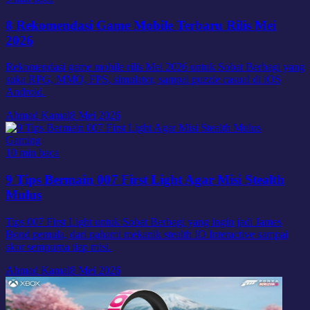
8 Rekomendasi Game Mobile Terbaru Rilis Mei
2026
Rekomendasi game mobile rilis Mei 2026 untuk Sobat Berbagi yang
suka RPG, MMO, FPS, simulator, sampai puzzle casual di iOS
Android.
Ahmad Kamal
8 Mei 2026
Gaming
10 min baca
9 Tips Bermain 007 First Light Agar Misi Stealth
Mulus
Tips 007 First Light untuk Sobat Berbagi yang ingin jadi James
Bond pemula, dari pahami mekanik stealth IO Interactive sampai
skor sempurna tiap misi.
Ahmad Kamal
8 Mei 2026