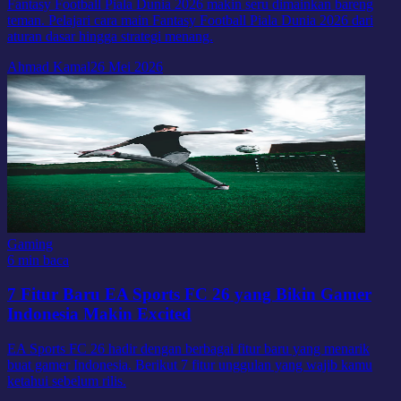
Fantasy Football Piala Dunia 2026 makin seru dimainkan bareng
teman. Pelajari cara main Fantasy Football Piala Dunia 2026 dari
aturan dasar hingga strategi menang.
Ahmad Kamal
26 Mei 2026
Gaming
6 min baca
7 Fitur Baru EA Sports FC 26 yang Bikin Gamer
Indonesia Makin Excited
EA Sports FC 26 hadir dengan berbagai fitur baru yang menarik
buat gamer Indonesia. Berikut 7 fitur unggulan yang wajib kamu
ketahui sebelum rilis.