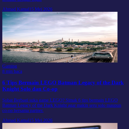
Ahmad Kamal
15 Mei 2026
Gaming
8 min baca
6 Tips Bermain LEGO Batman Legacy of the Dark
Knight Solo dan Co-op
Sobat Berbagi suka game LEGO? Simak 6 tips bermain LEGO
Batman Legacy of the Dark Knight agar makin seru solo maupun
co-op bersama partner.
Ahmad Kamal
15 Mei 2026