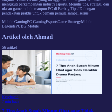
mengikuti perkembangan industri esports. Menulis tips, strategi, dan
ulasan game mobile maupun PC di BerbagiTips.ID dengan
pendekatan praktis untuk pemain pemula sampai serius.
Mobile Gaming
PC Gaming
Esports
Game Strategy
Mobile
Legends
PUBG Mobile
Artikel oleh
Ahmad
56
artikel
Kesehatan
7 min baca
7 Tips Anak Susah Minum Obat agar Tidak