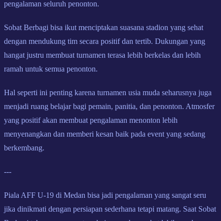
pengalaman seluruh penonton.
Sobat Berbagi bisa ikut menciptakan suasana stadion yang sehat
dengan mendukung tim secara positif dan tertib. Dukungan yang
hangat justru membuat turnamen terasa lebih berkelas dan lebih
ramah untuk semua penonton.
Hal seperti ini penting karena turnamen usia muda seharusnya juga
menjadi ruang belajar bagi pemain, panitia, dan penonton. Atmosfer
yang positif akan membuat pengalaman menonton lebih
menyenangkan dan memberi kesan baik pada event yang sedang
berkembang.
---
Piala AFF U-19 di Medan bisa jadi pengalaman yang sangat seru
jika dinikmati dengan persiapan sederhana tetapi matang. Saat Sobat