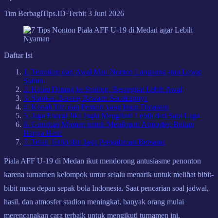
Tim BerbagiTips.ID
·
Terbit
3 Juni 2026
Daftar Isi
1. Tentukan dari Awal Mau Nonton Langsung atau Lewat
Siaran
2. Kalau Datang ke Stadion, Berangkat Lebih Awal
3. Siapkan Barang Bawaan Secukupnya
4. Kenali Tim dan Pemain yang Ingin Dipantau
5. Jaga Energi Jika Ingin Mengikuti Lebih dari Satu Laga
6. Gunakan Momen untuk Menikmati Atmosfer, Bukan
Hanya Hasil
7. Tetap Tertib dan Jaga Pengalaman Bersama
Piala AFF U-19 di Medan ikut mendorong antusiasme penonton
karena turnamen kelompok umur selalu menarik untuk melihat bibit-
bibit masa depan sepak bola Indonesia. Saat pencarian soal jadwal,
hasil, dan atmosfer stadion meningkat, banyak orang mulai
merencanakan cara terbaik untuk mengikuti turnamen ini.