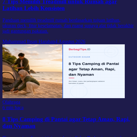
7 Tips Memilih Treadmill untuk Rumah agar
Latihan Lebih Konsisten
Panduan memilih treadmill rumah berdasarkan tujuan latihan,
ukuran deck, fitur keselamatan, dan ruang supaya alat tidak berakhir
jadi gantungan pakaian.
Muhammad Ihsan Harahap
4 Agustus 2026
Olahraga
6 min baca
8 Tips Camping di Pantai agar Tetap Aman, Rapi,
dan Nyaman