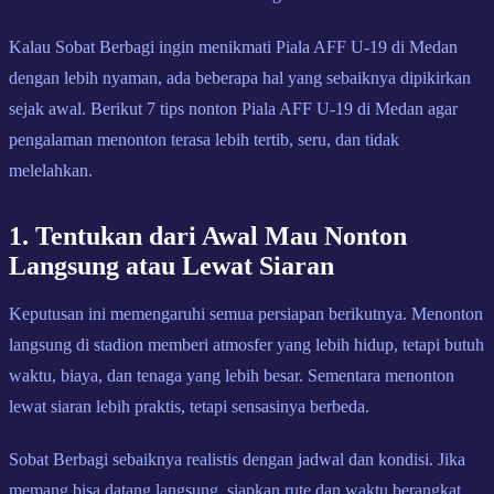
Kalau Sobat Berbagi ingin menikmati Piala AFF U-19 di Medan
dengan lebih nyaman, ada beberapa hal yang sebaiknya dipikirkan
sejak awal. Berikut 7 tips nonton Piala AFF U-19 di Medan agar
pengalaman menonton terasa lebih tertib, seru, dan tidak
melelahkan.
1. Tentukan dari Awal Mau Nonton
Langsung atau Lewat Siaran
Keputusan ini memengaruhi semua persiapan berikutnya. Menonton
langsung di stadion memberi atmosfer yang lebih hidup, tetapi butuh
waktu, biaya, dan tenaga yang lebih besar. Sementara menonton
lewat siaran lebih praktis, tetapi sensasinya berbeda.
Sobat Berbagi sebaiknya realistis dengan jadwal dan kondisi. Jika
memang bisa datang langsung, siapkan rute dan waktu berangkat