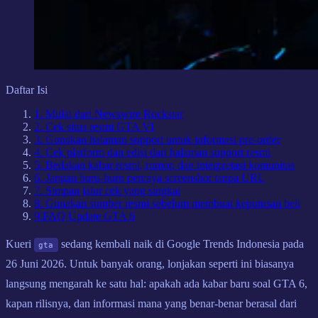
Daftar Isi
1. Mulai dari Newswire Rockstar
2. Cek situs resmi GTA VI
3. Gunakan halaman support untuk informasi pre-order
4. Cek platform dan edisi dari halaman support resmi
5. Bedakan kabar resmi, rumor, dan interpretasi komunitas
6. Jangan buru-buru percaya screenshot tanpa URL
7. Simpan jalur cek yang singkat
8. Gunakan sumber resmi sebelum membuat keputusan beli
9
.
FAQ Update GTA 6
Kueri
sedang kembali naik di Google Trends Indonesia pada
gta
26 Juni 2026. Untuk banyak orang, lonjakan seperti ini biasanya
langsung mengarah ke satu hal: apakah ada kabar baru soal GTA 6,
kapan rilisnya, dan informasi mana yang benar-benar berasal dari