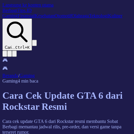
Langsung ke konten utama
BerbagiTips
.ID
Gaming
Finansial
Kesehatan
Otomotif
Olahraga
Teknologi
Kuliner
Cari...
Ctrl+K
🎮
🎮
Beranda
/
Gaming
Gaming
4 min baca
Cara Cek Update GTA 6 dari
Rockstar Resmi
Cara cek update GTA 6 dari Rockstar resmi membantu Sobat
Berbagi memantau jadwal rilis, pre-order, dan versi game tanpa
terseret rumor.