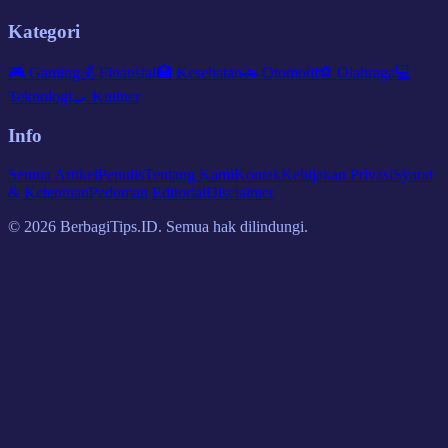
Kategori
🎮
Gaming
💰
Finansial
🏥
Kesehatan
🚗
Otomotif
⚽
Olahraga
💻
Teknologi
🍳
Kuliner
Info
Semua Artikel
Penulis
Tentang Kami
Kontak
Kebijakan Privasi
Syarat
& Ketentuan
Pedoman Editorial
Disclaimer
©
2026
BerbagiTips.ID. Semua hak dilindungi.