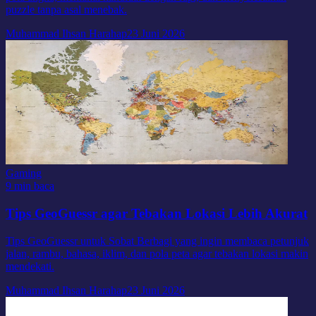
puzzle tanpa asal menebak.
Muhammad Ihsan Harahap
23 Juni 2026
Gaming
9 min baca
Tips GeoGuessr agar Tebakan Lokasi Lebih Akurat
Tips GeoGuessr untuk Sobat Berbagi yang ingin membaca petunjuk
jalan, rambu, bahasa, iklim, dan pola peta agar tebakan lokasi makin
mendekati.
Muhammad Ihsan Harahap
23 Juni 2026